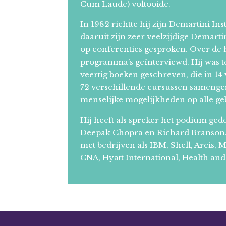
Cum Laude) voltooide.
In 1982 richtte hij zijn Demartini In
daaruit zijn zeer veelzijdige Demart
op conferenties gesproken. Over de 
programma’s geïnterviewd. Hij was te
veertig boeken geschreven, die in 14
72 verschillende cursussen samengest
menselijke mogelijkheden op alle ge
Hij heeft als spreker het podium g
Deepak Chopra en Richard Branson. 
met bedrijven als IBM, Shell, Arcis,
CNA, Hyatt International, Health an